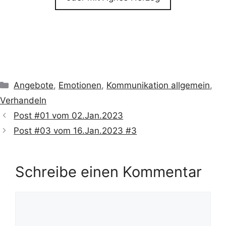
Kategorien
Angebote
,
Emotionen
,
Kommunikation allgemein
,
Verhandeln
Post #01 vom 02.Jan.2023
Post #03 vom 16.Jan.2023 #3
Schreibe einen Kommentar
Kommentar